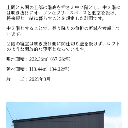
土間と玄関の上部は階高を押さえ中２階とし、中２階に
は吹き抜けにオープンなフリースペースと個室を設け、
将来親と一緒に暮らすことを想定した計画です。
中２階とすることで、登り降りの負担の軽減を考慮して
います。
２階の寝室は吹き抜け側に間仕切り壁を設けず、ロフト
のような開放的な寝室となっています。
敷地面積：222.36㎡（67.26坪）
ホーム
プロジェクト
延べ面積：113.44㎡（34.32坪）
お客様のお声
竣 工：2021年3月
ブログ
会社概要
お問い合わせ