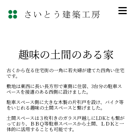
メ
イ
ン
の
内
容
へ
進
む
趣味の土間のある家
古くから在る住宅街の一角に若夫婦が建てた四角い住宅
です。
敷地は東西に長い長方形で東側に住居、3台分の駐車ス
ペースを接道のある西側に設けました。
駐車スペース側に大きな木製の片引戸を設け、バイク等
をいじれる趣味の土間スペースと繋げました。
土間スペースは３枚引きのガラス戸越しにLDKとも繋が
っており、ＢＢＱ等駐車スペースから土間、ＬＤＫと一
体的に活用することも可能です。